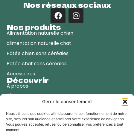
Nos réseaux sociaux
Nos produits
Alimentation naturelle chien
alimentation naturelle chat
Pâtée chien sans céréales
Pâtée chat sans céréales
Accessoires
Découvrir
À propos
Blog
Gérer le consentement
Points de vente
Contactez-nous
Nous utilisons des cookies afin d'assurer le bon fonctionnement de notre
site, mesurer son audience et améliorer votre expérience de navigation.
Coordonnées
Vous pouvez accepter, refuser ou personnaliser vos préférences à tout
moment.
☎️
+33 (0)4-67-50-96-97