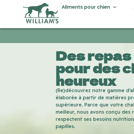
Aliments pour chien
0€ d'achat avec "williams10"
Des repas
pour des c
heureux
(Re)découvrez notre gamme d’al
élaborée à partir de matières pr
supérieure. Parce que votre chat
meilleur, nous avons conçu des 
respectent ses besoins nutrition
papilles.