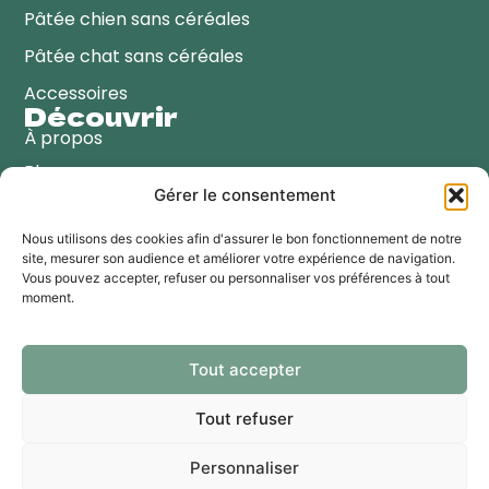
Pâtée chien sans céréales
Pâtée chat sans céréales
Accessoires
Découvrir
À propos
Blog
Gérer le consentement
Points de vente
Contactez-nous
Nous utilisons des cookies afin d'assurer le bon fonctionnement de notre
site, mesurer son audience et améliorer votre expérience de navigation.
Coordonnées
Vous pouvez accepter, refuser ou personnaliser vos préférences à tout
moment.
☎️
+33 (0)4-67-50-96-97
💌
info@bubimex.com
Tout accepter
📍 BUBIMEX
2 Rue Saint Exupery
Tout refuser
34430 St-Jean-de-Védas
Personnaliser
© Copyright – 2026 | William’s Pet Food | Tous droits réservés |