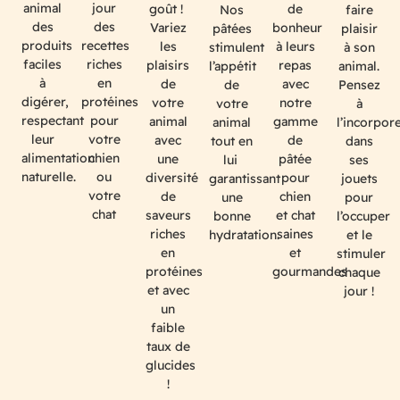
jour
animal
goût !
de
Nos
faire
des
des
Variez
bonheur
pâtées
plaisir
recettes
produits
les
à leurs
stimulent
à son
riches
faciles
plaisirs
repas
l’appétit
animal.
en
à
de
avec
de
Pensez
protéines
digérer,
votre
notre
votre
à
pour
respectant
animal
gamme
animal
l’incorpor
votre
leur
avec
de
tout en
dans
chien
alimentation
une
pâtée
lui
ses
ou
naturelle.
diversité
pour
garantissant
jouets
votre
de
chien
une
pour
chat
saveurs
et chat
bonne
l’occuper
riches
saines
hydratation.
et le
en
et
stimuler
protéines
gourmandes
chaque
et avec
jour !
un
faible
taux de
glucides
!