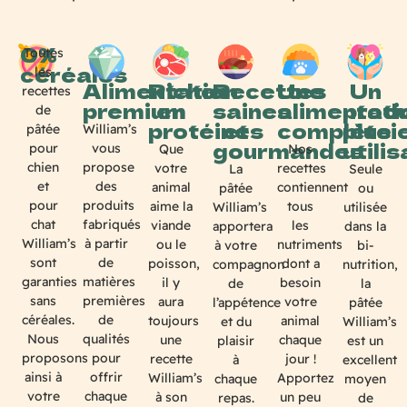
0%
Toutes
céréales
les
Alimentation
Riches
Recettes
Une
Un
recettes
premium
en
saines
alimentati
produ
de
protéines
et
complète
plusi
William’s
pâtée
gourmandes
utili
vous
pour
Que
Nos
propose
chien
votre
recettes
La
Seule
des
et
animal
contiennent
pâtée
ou
produits
pour
aime la
tous
William’s
utilisée
fabriqués
chat
viande
les
apportera
dans la
à partir
William’s
ou le
nutriments
à votre
bi-
de
sont
poisson,
dont a
compagnon
nutrition,
matières
garanties
il y
besoin
de
la
premières
sans
aura
votre
l’appétence
pâtée
de
céréales.
toujours
animal
et du
William’s
qualités
Nous
une
chaque
plaisir
est un
pour
proposons
recette
jour !
à
excellent
offrir
ainsi à
William’s
Apportez
chaque
moyen
chaque
votre
à son
un peu
repas.
de