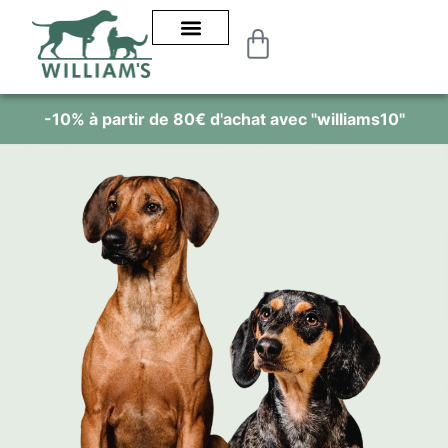
0% à partir de 80€ d'achat avec "williams10"
Al