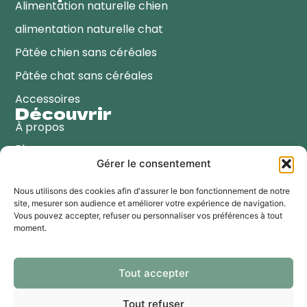
Alimentation naturelle chien
alimentation naturelle chat
Pâtée chien sans céréales
Pâtée chat sans céréales
Accessoires
Découvrir
À propos
Blog
Gérer le consentement
Points de vente
Contactez-nous
Nous utilisons des cookies afin d'assurer le bon fonctionnement de notre
site, mesurer son audience et améliorer votre expérience de navigation.
Coordonnées
Vous pouvez accepter, refuser ou personnaliser vos préférences à tout
moment.
☎️
+33 (0)4-67-50-96-97
💌
info@bubimex.com
Tout accepter
📍 BUBIMEX
2 Rue Saint Exupery
Tout refuser