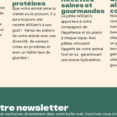
protéines
a
saines et
ose
Que votre animal aime la
c
gourmandes
ués
viande ou le poisson, il y
Nos
La pâtée William’s
aura toujours une
cont
apportera à votre
s
recette William’s à son
nut
compagnon de
our
goût ! Variez les plaisirs
bes
l’appétence et du plaisir
en
de votre animal avec une
cha
à chaque repas. Nos
e
diversité de saveurs
un 
pâtées stimulent
riches en protéines et
leur
l’appétit de votre animal
avec un faible taux de
gam
tout en lui garantissant
glucides !
chie
une bonne hydratation.
gou
tre newsletter
fres exclusives directement dans votre boîte mail. Inscrivez-vous à 