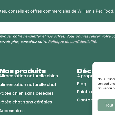
ités, conseils et offres commerciales de William's Pet Food
voyer notre newsletter et nos offres. Vous pouvez retirer votre 
savoir plus, consultez notre
Politique de confidentialité
.
Nos produits
Découvrir
Alimentation naturelle chien
À propos
Nous utiliso
Blog
alimentation naturelle chat
son audienc
refuser ou 
Points de vente
Pâtée chien sans céréales
Contactez-nous
Pâtée chat sans céréales
Tout
Accessoires