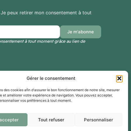
. Je peux retirer mon consentement à tout
consentement à tout moment grâce au lien de
Coordonnées
Gérer le consentement
☎️
+33 (0)4-67-50-96-97
ns des cookies afin d'assurer le bon fonctionnement de notre site, mesurer
💌
info@bubimex.com
e et améliorer votre expérience de navigation. Vous pouvez accepter,
personnaliser vos préférences à tout moment.
📍 BUBIMEX
2 Rue Saint Exupery
34430 St-Jean-de-Védas
 accepter
Tout refuser
Personnaliser