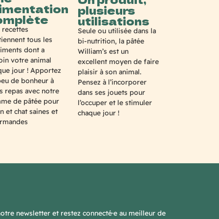
limentation
plusieurs
omplète
utilisations
 recettes
Seule ou utilisée dans la
iennent tous les
bi-nutrition, la pâtée
riments dont a
William’s est un
oin votre animal
excellent moyen de faire
que jour ! Apportez
plaisir à son animal.
peu de bonheur à
Pensez à l’incorporer
s repas avec notre
dans ses jouets pour
me de pâtée pour
l’occuper et le stimuler
n et chat saines et
chaque jour !
rmandes
notre newsletter et restez connecté·e au meilleur de