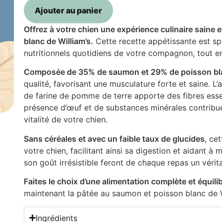
Ajouter au panier
Offrez à votre chien une expérience culinaire saine
blanc de William’s.
Cette recette appétissante est s
nutritionnels quotidiens de votre compagnon, tout en 
Composée de 35% de saumon et 29% de poisson bl
qualité, favorisant une musculature forte et saine. 
de farine de pomme de terre apporte des fibres essen
présence d’œuf et de substances minérales contribue à
vitalité de votre chien.
Sans céréales et avec un faible taux de glucides
, ce
votre chien, facilitant ainsi sa digestion et aidant à 
son goût irrésistible feront de chaque repas un véri
Faites le choix d’une alimentation complète et équili
maintenant la pâtée au saumon et poisson blanc de Wil
Ingrédients