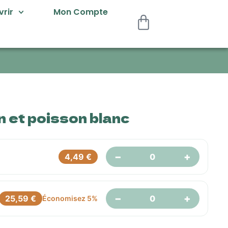
rir
Mon Compte
 et poisson blanc
−
+
4,49
€
−
+
25,59
€
Économisez 5%