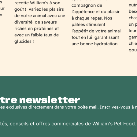
s
recette William’s à son
nut
compagnon de
our
goût ! Variez les plaisirs
bes
l’appétence et du plaisir
en
de votre animal avec une
cha
à chaque repas. Nos
e
diversité de saveurs
un 
pâtées stimulent
riches en protéines et
leur
l’appétit de votre animal
avec un faible taux de
gam
tout en lui garantissant
glucides !
chie
une bonne hydratation.
gou
tre newsletter
fres exclusives directement dans votre boîte mail. Inscrivez-vous à 
ités, conseils et offres commerciales de William's Pet Food