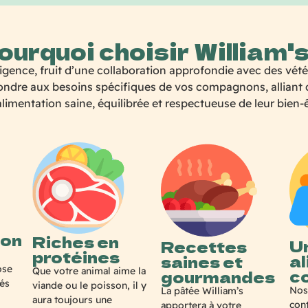
ourquoi choisir William's
nce, fruit d’une collaboration approfondie avec des vétéri
dre aux besoins spécifiques de vos compagnons, alliant qual
limentation saine, équilibrée et respectueuse de leur bien-
ion
Riches en
U
Recettes
protéines
a
saines et
ose
Que votre animal aime la
c
gourmandes
ués
viande ou le poisson, il y
Nos
La pâtée William’s
aura toujours une
cont
apportera à votre