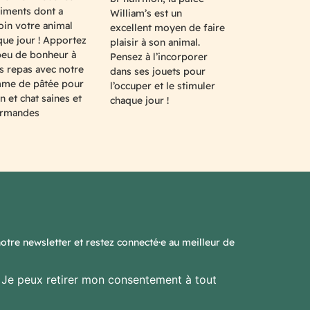
riments dont a
William’s est un
oin votre animal
excellent moyen de faire
que jour ! Apportez
plaisir à son animal.
peu de bonheur à
Pensez à l’incorporer
s repas avec notre
dans ses jouets pour
me de pâtée pour
l’occuper et le stimuler
n et chat saines et
chaque jour !
rmandes
notre newsletter et restez connecté·e au meilleur de
. Je peux retirer mon consentement à tout