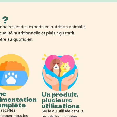
 ?
naires et des experts en nutrition animale.
ité nutritionnelle et plaisir gustatif.
être au quotidien.
ne
Un produit,
limentation
plusieurs
omplète
utilisations
 recettes
Seule ou utilisée dans la
iennent tous les
bi-nutrition, la pâtée