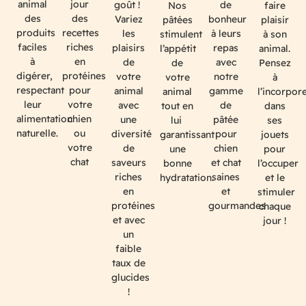
jour
animal
goût !
de
Nos
faire
des
des
Variez
bonheur
pâtées
plaisir
recettes
produits
les
à leurs
stimulent
à son
riches
faciles
plaisirs
repas
l’appétit
animal.
en
à
de
avec
de
Pensez
protéines
digérer,
votre
notre
votre
à
pour
respectant
animal
gamme
animal
l’incorpor
votre
leur
avec
de
tout en
dans
chien
alimentation
une
pâtée
lui
ses
ou
naturelle.
diversité
pour
garantissant
jouets
votre
de
chien
une
pour
chat
saveurs
et chat
bonne
l’occuper
riches
saines
hydratation.
et le
en
et
stimuler
protéines
gourmandes
chaque
et avec
jour !
un
faible
taux de
glucides
!