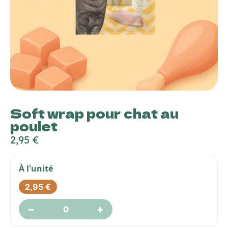
Soft wrap pour chat au
poulet
2,95
€
À l'unité
2,95
€
−
+