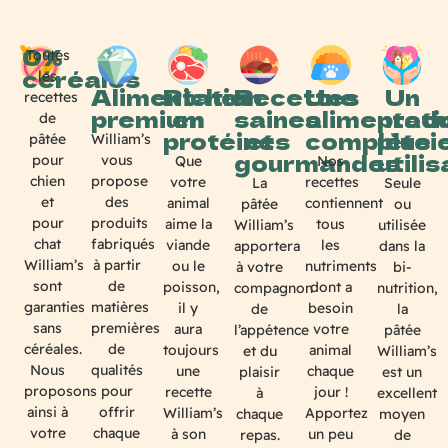
0%
Toutes
céréales
les
Alimentation
Riches
Recettes
Une
Un
recettes
premium
en
saines
alimentati
produ
de
protéines
et
complète
plusi
William’s
pâtée
gourmandes
utili
vous
pour
Que
Nos
propose
chien
votre
recettes
La
Seule
des
et
animal
contiennent
pâtée
ou
produits
pour
aime la
tous
William’s
utilisée
fabriqués
chat
viande
les
apportera
dans la
à partir
William’s
ou le
nutriments
à votre
bi-
de
sont
poisson,
dont a
compagnon
nutrition,
matières
garanties
il y
besoin
de
la
premières
sans
aura
votre
l’appétence
pâtée
de
céréales.
toujours
animal
et du
William’s
qualités
Nous
une
chaque
plaisir
est un
pour
proposons
recette
jour !
à
excellent
offrir
ainsi à
William’s
Apportez
chaque
moyen
chaque
votre
à son
un peu
repas.
de