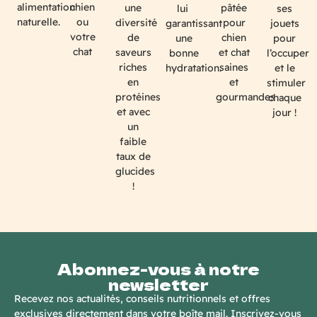
chien
alimentation
une
pâtée
lui
ses
ou
naturelle.
diversité
pour
garantissant
jouets
votre
de
chien
une
pour
chat
saveurs
et chat
bonne
l’occuper
riches
saines
hydratation.
et le
en
et
stimuler
protéines
gourmandes
chaque
et avec
jour !
un
faible
taux de
glucides
!
Abonnez-vous à notre
newsletter
Recevez nos actualités, conseils nutritionnels et offres
exclusives directement dans votre boîte mail. Inscrivez-vous