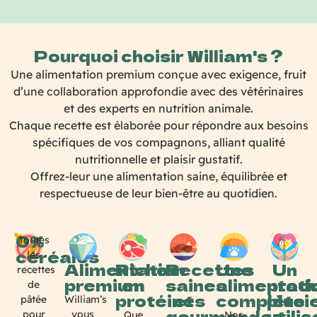
Pourquoi choisir William's ?
Une alimentation premium conçue avec exigence, fruit
d’une collaboration approfondie avec des vétérinaires
et des experts en nutrition animale.
Chaque recette est élaborée pour répondre aux besoins
spécifiques de vos compagnons, alliant qualité
nutritionnelle et plaisir gustatif.
Offrez-leur une alimentation saine, équilibrée et
respectueuse de leur bien-être au quotidien.
0%
Toutes
céréales
les
Alimentation
Riches
Recettes
Une
Un
recettes
premium
en
saines
alimentati
produ
de
protéines
et
complète
plusi
William’s
pâtée
gourmandes
utili
vous
pour
Que
Nos