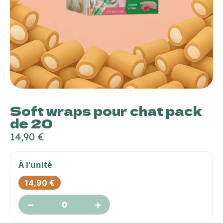
Soft wraps pour chat pack
de 20
14,90
€
À l'unité
14,90
€
−
+