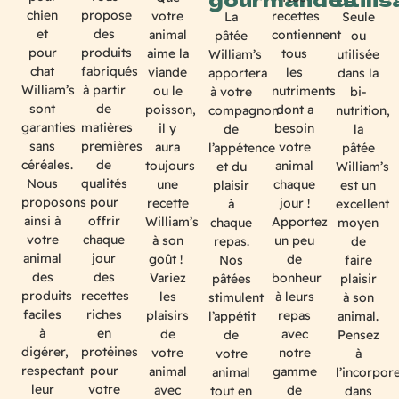
propose
chien
votre
recettes
La
Seule
des
et
animal
contiennent
pâtée
ou
produits
pour
aime la
tous
William’s
utilisée
fabriqués
chat
viande
les
apportera
dans la
à partir
William’s
ou le
nutriments
à votre
bi-
de
sont
poisson,
dont a
compagnon
nutrition,
matières
garanties
il y
besoin
de
la
premières
sans
aura
votre
l’appétence
pâtée
de
céréales.
toujours
animal
et du
William’s
qualités
Nous
une
chaque
plaisir
est un
pour
proposons
recette
jour !
à
excellent
offrir
ainsi à
William’s
Apportez
chaque
moyen
chaque
votre
à son
un peu
repas.
de
jour
animal
goût !
de
Nos
faire
des
des
Variez
bonheur
pâtées
plaisir
recettes
produits
les
à leurs
stimulent
à son
riches
faciles
plaisirs
repas
l’appétit
animal.
en
à
de
avec
de
Pensez
protéines
digérer,
votre
notre
votre
à
pour
respectant
animal
gamme
animal
l’incorpor
votre
leur
avec
de
tout en
dans