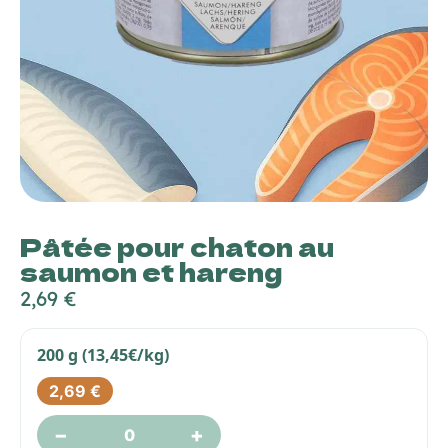
Pâtée pour chaton au
saumon et hareng
2,69
€
200 g (13,45€/kg)
2,69
€
−
+