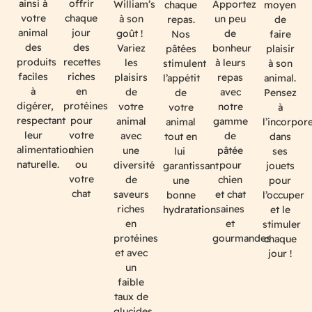
offrir
ainsi à
William’s
Apportez
chaque
moyen
chaque
votre
à son
un peu
repas.
de
jour
animal
goût !
de
Nos
faire
des
des
Variez
bonheur
pâtées
plaisir
recettes
produits
les
à leurs
stimulent
à son
riches
faciles
plaisirs
repas
l’appétit
animal.
en
à
de
avec
de
Pensez
protéines
digérer,
votre
notre
votre
à
pour
respectant
animal
gamme
animal
l’incorpor
votre
leur
avec
de
tout en
dans
chien
alimentation
une
pâtée
lui
ses
ou
naturelle.
diversité
pour
garantissant
jouets
votre
de
chien
une
pour
chat
saveurs
et chat
bonne
l’occuper
riches
saines
hydratation.
et le
en
et
stimuler
protéines
gourmandes
chaque
et avec
jour !
un
faible
taux de
glucides