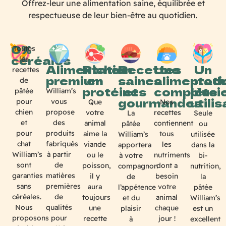
Offrez-leur une alimentation saine, équilibrée et
respectueuse de leur bien-être au quotidien.
0%
Toutes
céréales
les
Alimentation
Riches
Recettes
Une
Un
recettes
premium
en
saines
alimentati
produ
de
protéines
et
complète
plusi
William’s
pâtée
gourmandes
utili
vous
pour
Que
Nos
propose
chien
votre
recettes
La
Seule
des
et
animal
contiennent
pâtée
ou
produits
pour
aime la
tous
William’s
utilisée
fabriqués
chat
viande
les
apportera
dans la
à partir
William’s
ou le
nutriments
à votre
bi-
de
sont
poisson,
dont a
compagnon
nutrition,
matières
garanties
il y
besoin
de
la
premières
sans
aura
votre
l’appétence
pâtée
de
céréales.
toujours
animal
et du
William’s
qualités
Nous
une
chaque
plaisir
est un
pour
proposons
recette
jour !
à
excellent