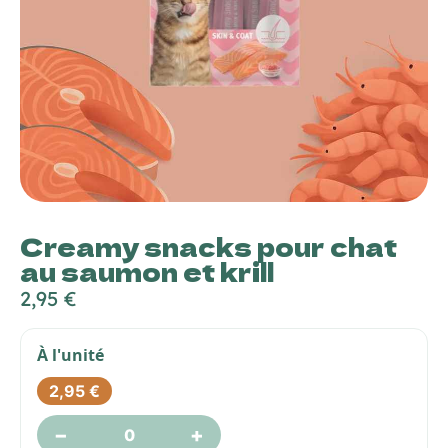
Creamy snacks pour chat
au saumon et krill
2,95
€
À l'unité
2,95
€
−
+