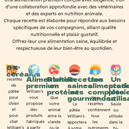
d’une collaboration approfondie avec des vétérinaires
et des experts en nutrition animale.
Chaque recette est élaborée pour répondre aux besoins
spécifiques de vos compagnons, alliant qualité
nutritionnelle et plaisir gustatif.
Offrez-leur une alimentation saine, équilibrée et
respectueuse de leur bien-être au quotidien.
0%
Toutes
céréales
les
Alimentation
Riches
Recettes
Une
Un
recettes
premium
en
saines
alimentati
produ
de
protéines
et
complète
plusi
William’s
pâtée
gourmandes
utili
vous
pour
Que
Nos
propose
chien
votre
recettes
La
Seule
des
et
animal
contiennent
pâtée
ou
produits
pour
aime la
tous
William’s
utilisée
fabriqués
chat
viande
les
apportera
dans la
à partir
William’s
ou le
nutriments
à votre
bi-