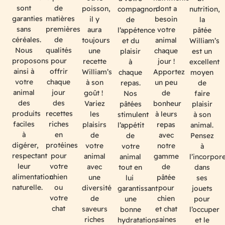
de
sont
poisson,
dont a
compagnon
nutrition,
matières
garanties
il y
besoin
de
la
premières
sans
aura
votre
l’appétence
pâtée
de
céréales.
toujours
animal
et du
William’s
qualités
Nous
une
chaque
plaisir
est un
pour
proposons
recette
jour !
à
excellent
offrir
ainsi à
William’s
Apportez
chaque
moyen
chaque
votre
à son
un peu
repas.
de
jour
animal
goût !
de
Nos
faire
des
des
Variez
bonheur
pâtées
plaisir
recettes
produits
les
à leurs
stimulent
à son
riches
faciles
plaisirs
repas
l’appétit
animal.
en
à
de
avec
de
Pensez
protéines
digérer,
votre
notre
votre
à
pour
respectant
animal
gamme
animal
l’incorpor
votre
leur
avec
de
tout en
dans
chien
alimentation
une
pâtée
lui
ses
ou
naturelle.
diversité
pour
garantissant
jouets
votre
de
chien
une
pour
chat
saveurs
et chat
bonne
l’occuper
riches
saines
hydratation.
et le