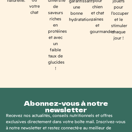
ou
naturelle.
diversité
pour
garantissant
jouets
votre
de
chien
une
pour
chat
saveurs
et chat
bonne
l’occuper
riches
saines
hydratation.
et le
en
et
stimuler
protéines
gourmandes
chaque
et avec
jour !
un
faible
taux de
glucides
!
Abonnez-vous à notre
newsletter
Recevez nos actualités, conseils nutritionnels et offres
exclusives directement dans votre boîte mail. Inscrivez-vous
à notre newsletter et restez connecté·e au meilleur de