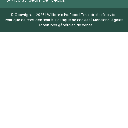
34430 St-Jean-de-Védas
© Copyright – 2026 | William’s Pet Food | Tous droits réservés |
Politique de confidentialité
|
Politique de cookies
|
Mentions légales
|
Conditions générales de vente