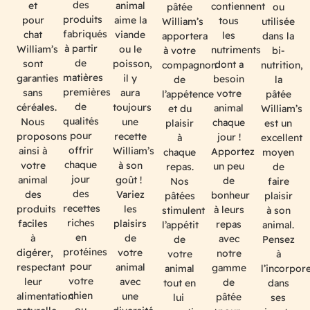
des
et
animal
contiennent
pâtée
ou
produits
pour
aime la
tous
William’s
utilisée
fabriqués
chat
viande
les
apportera
dans la
à partir
William’s
ou le
nutriments
à votre
bi-
de
sont
poisson,
dont a
compagnon
nutrition,
matières
garanties
il y
besoin
de
la
premières
sans
aura
votre
l’appétence
pâtée
de
céréales.
toujours
animal
et du
William’s
qualités
Nous
une
chaque
plaisir
est un
pour
proposons
recette
jour !
à
excellent
offrir
ainsi à
William’s
Apportez
chaque
moyen
chaque
votre
à son
un peu
repas.
de
jour
animal
goût !
de
Nos
faire
des
des
Variez
bonheur
pâtées
plaisir
recettes
produits
les
à leurs
stimulent
à son
riches
faciles
plaisirs
repas
l’appétit
animal.
en
à
de
avec
de
Pensez
protéines
digérer,
votre
notre
votre
à
pour
respectant
animal
gamme
animal
l’incorpor
votre
leur
avec
de
tout en
dans
chien
alimentation
une
pâtée
lui
ses