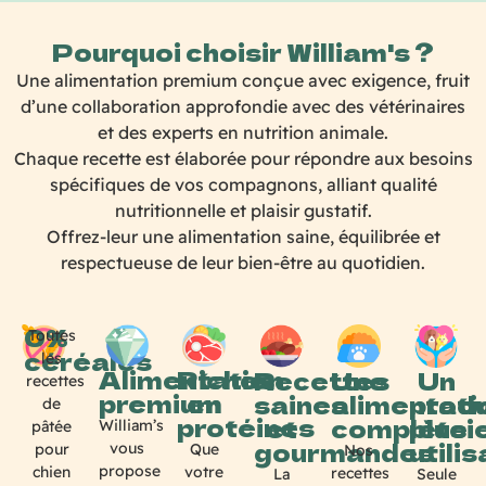
Pourquoi choisir William's ?
Une alimentation premium conçue avec exigence, fruit
d’une collaboration approfondie avec des vétérinaires
et des experts en nutrition animale.
Chaque recette est élaborée pour répondre aux besoins
spécifiques de vos compagnons, alliant qualité
nutritionnelle et plaisir gustatif.
Offrez-leur une alimentation saine, équilibrée et
respectueuse de leur bien-être au quotidien.
0%
Toutes
céréales
les
Alimentation
Riches
Recettes
Une
Un
recettes
premium
en
saines
alimentati
produ
de
protéines
et
complète
plusi
William’s
pâtée
gourmandes
utili
vous
pour
Que
Nos
propose
chien
votre
recettes
La
Seule